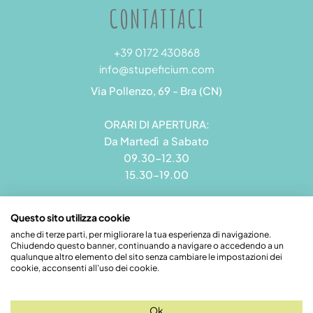
CONTATTACI
+39 0172 430868
info@stupeficium.com
Via Pollenzo, 69 - Bra (CN)
ORARI DI APERTURA:
Da Martedì a Sabato
09.30-12.30
15.30-19.00
Questo sito utilizza cookie
anche di terze parti, per migliorare la tua esperienza di navigazione.
Chiudendo questo banner, continuando a navigare o accedendo a un
Stupeficium di Carena Diego | Rea CN - 265823 | P.I.
qualunque altro elemento del sito senza cambiare le impostazioni dei
09492550018 | Pec: grandamodel@pec.it
cookie, acconsenti all'uso dei cookie.
Credits
Ok