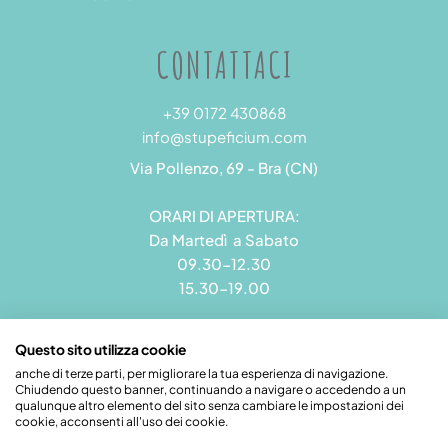
CONTATTACI
+39 0172 430868
info@stupeficium.com
Via Pollenzo, 69 - Bra (CN)
ORARI DI APERTURA:
Da Martedì a Sabato
09.30-12.30
15.30-19.00
Questo sito utilizza cookie
anche di terze parti, per migliorare la tua esperienza di navigazione.
Chiudendo questo banner, continuando a navigare o accedendo a un
Stupeficium di Carena Diego | Rea CN - 265823 | P.I.
qualunque altro elemento del sito senza cambiare le impostazioni dei
09492550018 | Pec: grandamodel@pec.it
cookie, acconsenti all'uso dei cookie.
Credits