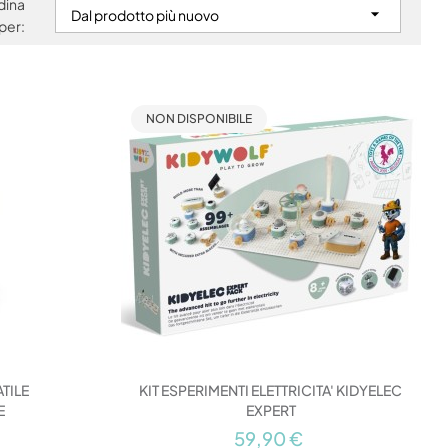
dina

Dal prodotto più nuovo
per:
NON DISPONIBILE
TILE
KIT ESPERIMENTI ELETTRICITA' KIDYELEC
E
EXPERT
59,90 €