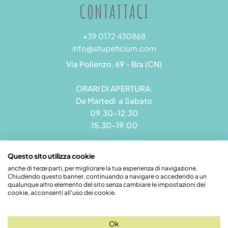
CONTATTACI
+39 0172 430868
info@stupeficium.com
Via Pollenzo, 69 - Bra (CN)
ORARI DI APERTURA:
Da Martedì a Sabato
09.30-12.30
15.30-19.00
Questo sito utilizza cookie
anche di terze parti, per migliorare la tua esperienza di navigazione.
Chiudendo questo banner, continuando a navigare o accedendo a un
Stupeficium di Carena Diego | Rea CN - 265823 | P.I.
qualunque altro elemento del sito senza cambiare le impostazioni dei
09492550018 | Pec: grandamodel@pec.it
cookie, acconsenti all'uso dei cookie.
Credits
Ok