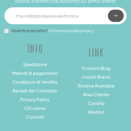
Iscriviti e ottieni il 5% di sconto sul primo ordine!
Ho letto e accetto l’
informativa sulla privacy
.
INFO
LINK
Spedizione
Il nostro Blog
Metodi di pagamento
I nostri Brand
Condizioni di Vendita
Ricerca Avanzata
Recedi dal Contratto
Area Cliente
Privacy Policy
Carrello
Chi siamo
Wishlist
Contatti