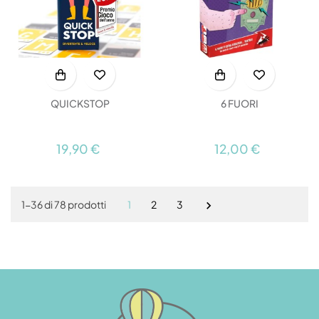
QUICKSTOP
6 FUORI
19,90 €
12,00 €
1
2
3
1-36 di 78 prodotti
