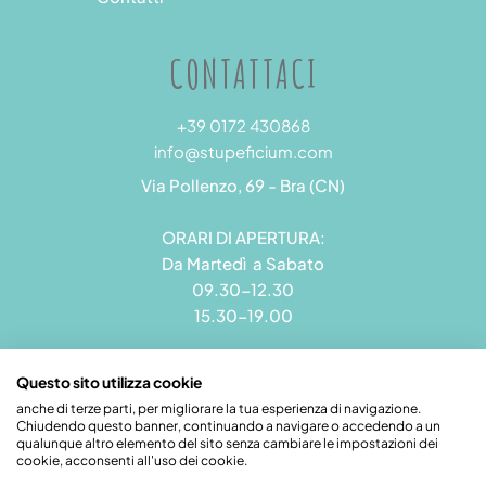
CONTATTACI
+39 0172 430868
info@stupeficium.com
Via Pollenzo, 69 - Bra (CN)
ORARI DI APERTURA:
Da Martedì a Sabato
09.30-12.30
15.30-19.00
Questo sito utilizza cookie
anche di terze parti, per migliorare la tua esperienza di navigazione.
Chiudendo questo banner, continuando a navigare o accedendo a un
Stupeficium di Carena Diego | Rea CN - 265823 | P.I.
qualunque altro elemento del sito senza cambiare le impostazioni dei
09492550018 | Pec: grandamodel@pec.it
cookie, acconsenti all'uso dei cookie.
Credits