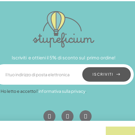
Iscriviti e ottieni il 5% di sconto sul primo ordine!
ISCRIVITI
Ho letto e accetto l’
informativa sulla privacy
.