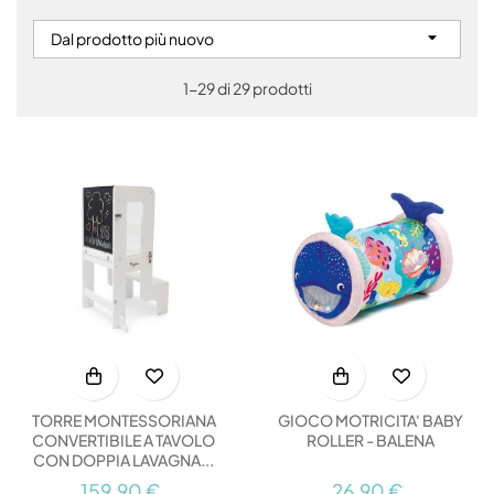

Dal prodotto più nuovo
1-29 di 29 prodotti
TORRE MONTESSORIANA
GIOCO MOTRICITA' BABY
CONVERTIBILE A TAVOLO
ROLLER - BALENA
CON DOPPIA LAVAGNA...
159,90 €
26,90 €