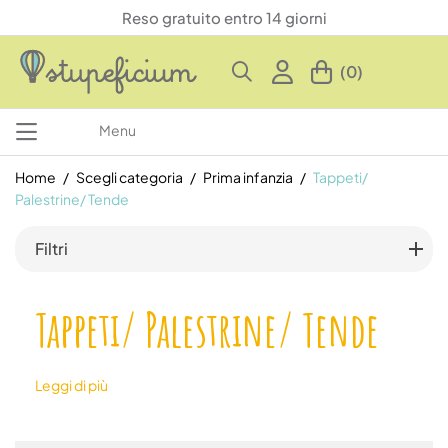
Reso gratuito entro 14 giorni
(0)
Menu
Home
Scegli categoria
Prima infanzia
Tappeti/
Palestrine/ Tende
Filtri
Tappeti/ Palestrine/ Tende
Leggi di più