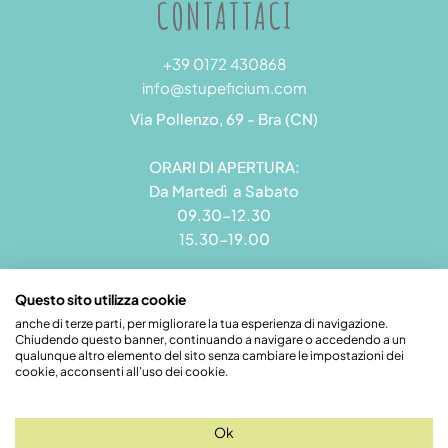
CONTATTACI
+39 0172 430868
info@stupeficium.com
Via Pollenzo, 69 - Bra (CN)
ORARI DI APERTURA:
Da Martedì a Sabato
09.30-12.30
15.30-19.00
Questo sito utilizza cookie
anche di terze parti, per migliorare la tua esperienza di navigazione.
Chiudendo questo banner, continuando a navigare o accedendo a un
Stupeficium di Carena Diego | Rea CN - 265823 | P.I.
qualunque altro elemento del sito senza cambiare le impostazioni dei
09492550018 | Pec: grandamodel@pec.it
cookie, acconsenti all'uso dei cookie.
Credits
Ok