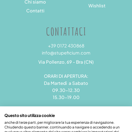
Chi siamo
Wishlist
Contatti
CONTATTACI
+39 0172 430868
info@stupeficium.com
Via Pollenzo, 69 - Bra (CN)
ORARI DI APERTURA:
Da Martedì a Sabato
09.30-12.30
15.30-19.00
Questo sito utilizza cookie
anche di terze parti, per migliorare la tua esperienza di navigazione.
Chiudendo questo banner, continuando a navigare o accedendo a un
Stupeficium di Carena Diego | Rea CN - 265823 | P.I.
qualunque altro elemento del sito senza cambiare le impostazioni dei