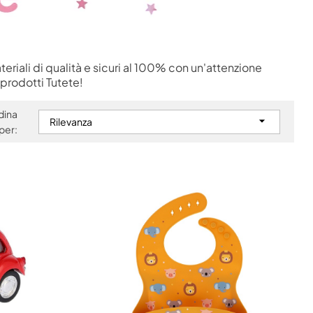
eriali di qualità e sicuri al 100% con un'attenzione
 prodotti Tutete!
dina

Rilevanza
per: