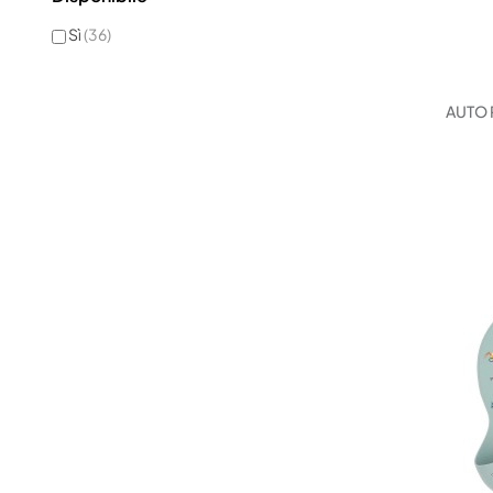
Sì
(36)
AUTO 