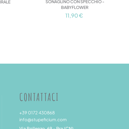
SONAGLINO CON SPECCHIO -
PIRALE
BABYFLOWER
11,90 €
CONTATTACI
+39 0172 430868
info@stupeficium.com
Via Pollenzo, 69 - Bra (CN)