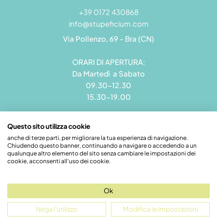
+39 0172 430868
info@stupeficium.com
Via Pollenzo, 69 - Bra (CN)
ORARI DI APERTURA:
Da Martedì a Sabato
09.30-12.30
15.30-19.00
Questo sito utilizza cookie
anche di terze parti, per migliorare la tua esperienza di navigazione.
Chiudendo questo banner, continuando a navigare o accedendo a un
Stupeficium di Carena Diego | Rea CN - 265823 | P.I.
qualunque altro elemento del sito senza cambiare le impostazioni dei
09492550018 | Pec: grandamodel@pec.it
cookie, acconsenti all'uso dei cookie.
Credits
Ok
Nega l'utilizzo
Modifica le impostazioni