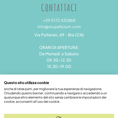
CONTATTACI
+39 0172 430868
info@stupeficium.com
Via Pollenzo, 69 - Bra (CN)
ORARI DI APERTURA:
Da Martedì a Sabato
09.30-12.30
15.30-19.00
Questo sito utilizza cookie
anche di terze parti, per migliorare la tua esperienza di navigazione.
Chiudendo questo banner, continuando a navigare o accedendo a un
Stupeficium di Carena Diego | Rea CN - 265823 | P.I.
qualunque altro elemento del sito senza cambiare le impostazioni dei
09492550018 | Pec: grandamodel@pec.it
cookie, acconsenti all'uso dei cookie.
Credits
Ok