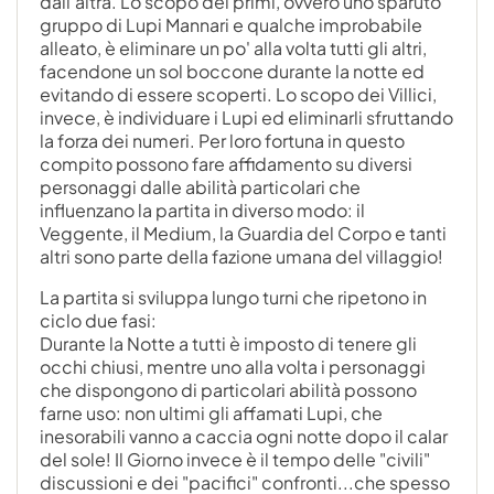
dall'altra. Lo scopo dei primi, ovvero uno sparuto
gruppo di Lupi Mannari e qualche improbabile
alleato, è eliminare un po' alla volta tutti gli altri,
facendone un sol boccone durante la notte ed
evitando di essere scoperti. Lo scopo dei Villici,
invece, è individuare i Lupi ed eliminarli sfruttando
la forza dei numeri. Per loro fortuna in questo
compito possono fare affidamento su diversi
personaggi dalle abilità particolari che
influenzano la partita in diverso modo: il
Veggente, il Medium, la Guardia del Corpo e tanti
altri sono parte della fazione umana del villaggio!
La partita si sviluppa lungo turni che ripetono in
ciclo due fasi:
Durante la Notte a tutti è imposto di tenere gli
occhi chiusi, mentre uno alla volta i personaggi
che dispongono di particolari abilità possono
farne uso: non ultimi gli affamati Lupi, che
inesorabili vanno a caccia ogni notte dopo il calar
del sole! Il Giorno invece è il tempo delle "civili"
discussioni e dei "pacifici" confronti...che spesso