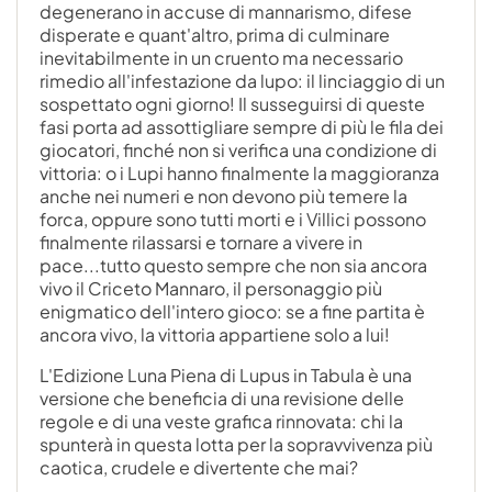
degenerano in accuse di mannarismo, difese
disperate e quant'altro, prima di culminare
inevitabilmente in un cruento ma necessario
rimedio all'infestazione da lupo: il linciaggio di un
sospettato ogni giorno! Il susseguirsi di queste
fasi porta ad assottigliare sempre di più le fila dei
giocatori, finché non si verifica una condizione di
vittoria: o i Lupi hanno finalmente la maggioranza
anche nei numeri e non devono più temere la
forca, oppure sono tutti morti e i Villici possono
finalmente rilassarsi e tornare a vivere in
pace...tutto questo sempre che non sia ancora
vivo il Criceto Mannaro, il personaggio più
enigmatico dell'intero gioco: se a fine partita è
ancora vivo, la vittoria appartiene solo a lui!
L'Edizione Luna Piena di Lupus in Tabula è una
versione che beneficia di una revisione delle
regole e di una veste grafica rinnovata: chi la
spunterà in questa lotta per la sopravvivenza più
caotica, crudele e divertente che mai?