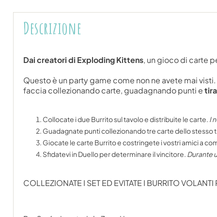
Descrizione
Dai creatori di Exploding Kittens
, un gioco di carte pe
Questo è un party game come non ne avete mai visti. Si
faccia collezionando carte, guadagnando punti e
tir
Collocate i due Burrito sul tavolo e distribuite le carte.
I 
Guadagnate punti collezionando tre carte dello stesso t
Giocate le carte Burrito e costringete i vostri amici a c
Sfidatevi in Duello per determinare il vincitore.
Durante u
COLLEZIONATE I SET ED EVITATE I BURRITO VOLAN