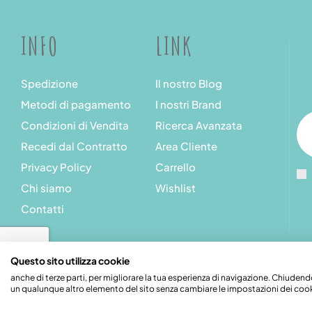
INFO
LINK
Spedizione
Il nostro Blog
Metodi di pagamento
I nostri Brand
Condizioni di Vendita
Ricerca Avanzata
Recedi dal Contratto
Area Cliente
Privacy Policy
Carrello
Chi siamo
Wishlist
Contatti
Questo sito utilizza cookie
anche di terze parti, per migliorare la tua esperienza di navigazione. Chiud
Stupeficium di Carena Diego | Rea CN - 265823 | P.I. 09492550
un qualunque altro elemento del sito senza cambiare le impostazioni dei cook
Credits