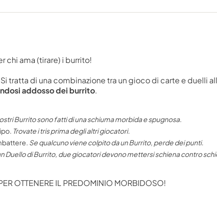
r chi ama (tirare) i burrito!
 tratta di una combinazione tra un gioco di carte e duelli all
andosi addosso dei burrito
.
nostri Burrito sono fatti di una schiuma morbida e spugnosa.
ipo.
Trovate i tris prima degli altri giocatori.
ombattere.
Se qualcuno viene colpito da un Burrito, perde dei punti.
n Duello di Burrito, due giocatori devono mettersi schiena contro schie
TI PER OTTENERE IL PREDOMINIO MORBIDOSO!