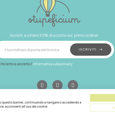
Iscriviti e ottieni il 5% di sconto sul primo ordine!
ISCRIVITI
Ho letto e accetto l’
informativa sulla privacy
.
endo questo banner, continuando a navigare o accedendo a
018 | Pec: grandamodel@pec.it
ie, acconsenti all'uso dei cookie.
N