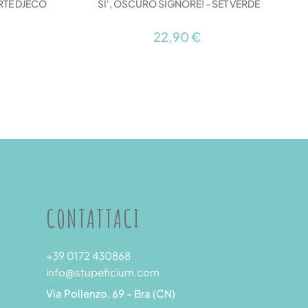
ARTE DJECO
SI', OSCURO SIGNORE! - SET VERDE
22,90 €
CONTATTACI
+39 0172 430868
info@stupeficium.com
Via Pollenzo, 69 - Bra (CN)