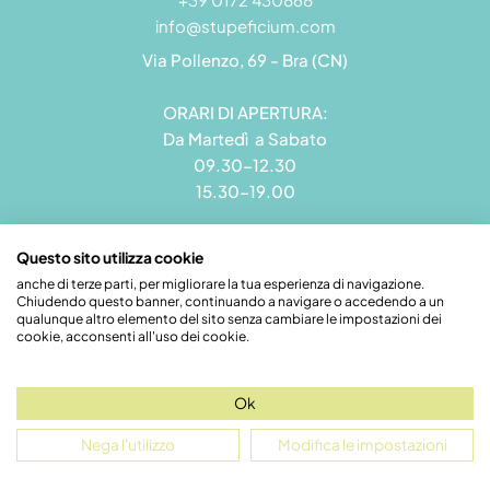
info@stupeficium.com
Via Pollenzo, 69 - Bra (CN)
ORARI DI APERTURA:
Da Martedì a Sabato
09.30-12.30
15.30-19.00
Questo sito utilizza cookie
anche di terze parti, per migliorare la tua esperienza di navigazione.
Chiudendo questo banner, continuando a navigare o accedendo a un
Stupeficium di Carena Diego | Rea CN - 265823 | P.I.
qualunque altro elemento del sito senza cambiare le impostazioni dei
09492550018 | Pec: grandamodel@pec.it
cookie, acconsenti all'uso dei cookie.
Credits
Ok
Nega l'utilizzo
Modifica le impostazioni