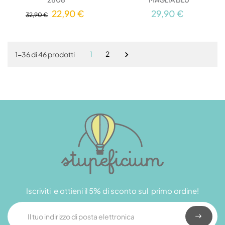
22,90 €
29,90 €
32,90 €
1
2
1-36 di 46 prodotti

Iscriviti e ottieni il 5% di sconto sul primo ordine!