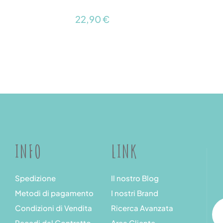
22,90 €
INFO
LINK
Spedizione
Il nostro Blog
Metodi di pagamento
I nostri Brand
Condizioni di Vendita
Ricerca Avanzata
Recedi dal Contratto
Area Cliente