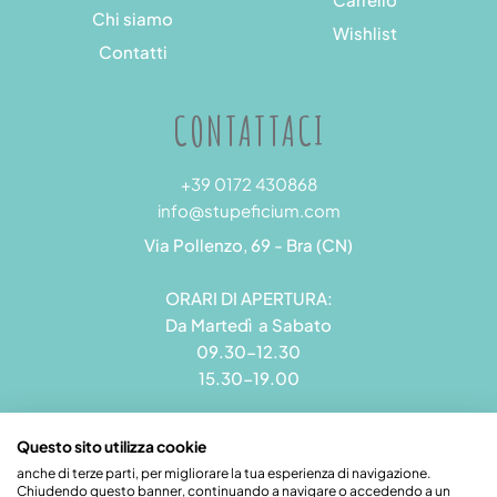
Chi siamo
Wishlist
Contatti
CONTATTACI
+39 0172 430868
info@stupeficium.com
Via Pollenzo, 69 - Bra (CN)
ORARI DI APERTURA:
Da Martedì a Sabato
09.30-12.30
15.30-19.00
Questo sito utilizza cookie
anche di terze parti, per migliorare la tua esperienza di navigazione.
Chiudendo questo banner, continuando a navigare o accedendo a un
Stupeficium di Carena Diego | Rea CN - 265823 | P.I.