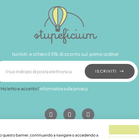
Iscriviti e ottieni il 5% di sconto sul primo ordine!
ISCRIVITI
Ho letto e accetto l’
informativa sulla privacy
.
endo questo banner, continuando a navigare o accedendo a
018 | Pec: grandamodel@pec.it