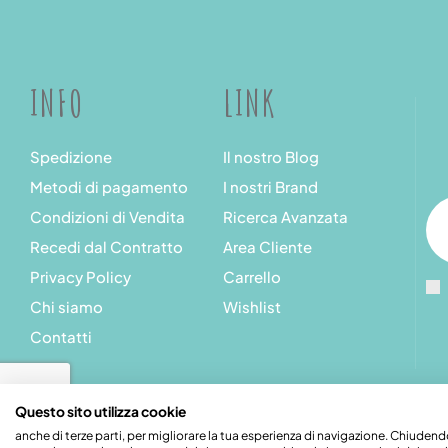
INFO
LINK
Spedizione
Il nostro Blog
Metodi di pagamento
I nostri Brand
Condizioni di Vendita
Ricerca Avanzata
Recedi dal Contratto
Area Cliente
Privacy Policy
Carrello
Chi siamo
Wishlist
Contatti
Questo sito utilizza cookie
anche di terze parti, per migliorare la tua esperienza di navigazione. Chiud
Stupeficium di Carena Diego | Rea CN - 265823 | P.I. 09492550