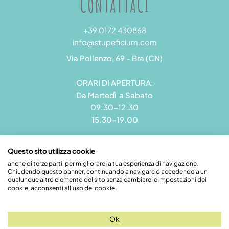
CONTATTACI
+39 0172 430868
info@stupeficium.com
Via Pollenzo, 69 - Bra (CN)
ORARI DI APERTURA:
Da Martedì a Sabato
09.30-12.30
15.30-19.00
Questo sito utilizza cookie
anche di terze parti, per migliorare la tua esperienza di navigazione.
Chiudendo questo banner, continuando a navigare o accedendo a un
Stupeficium di Carena Diego | Rea CN - 265823 | P.I.
qualunque altro elemento del sito senza cambiare le impostazioni dei
09492550018 | Pec: grandamodel@pec.it
cookie, acconsenti all'uso dei cookie.
Credits
Ok