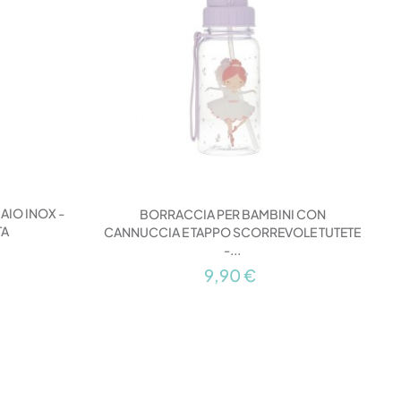
AIO INOX -
BORRACCIA PER BAMBINI CON
TA
CANNUCCIA E TAPPO SCORREVOLE TUTETE
C
-...
9,90 €