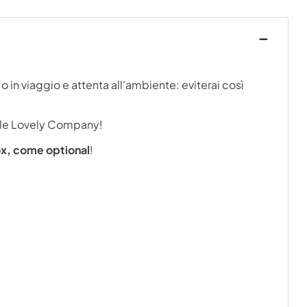
 in viaggio e attenta all'ambiente: eviterai così
ittle Lovely Company!
ox, come optional
!