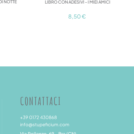
DI NOTTE
LIBRO CON ADESIVI - I MIEI AMICI
8,50 €
CONTATTACI
+39 0172 430868
info@stupeficium.com
Via Pollenzo, 69 - Bra (CN)