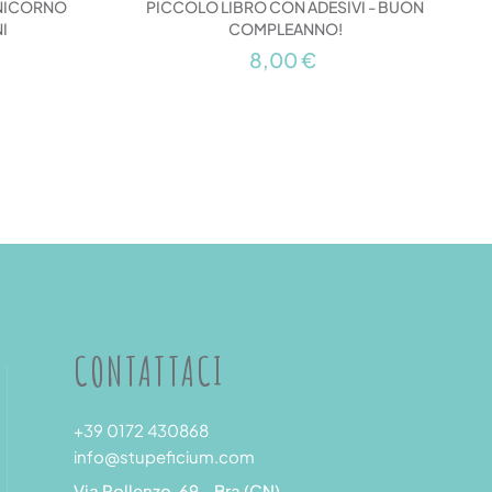
L
UNICORNO
PICCOLO LIBRO CON ADESIVI - BUON
I
COMPLEANNO!
8,00 €
CONTATTACI
+39 0172 430868
info@stupeficium.com
Via Pollenzo, 69 - Bra (CN)