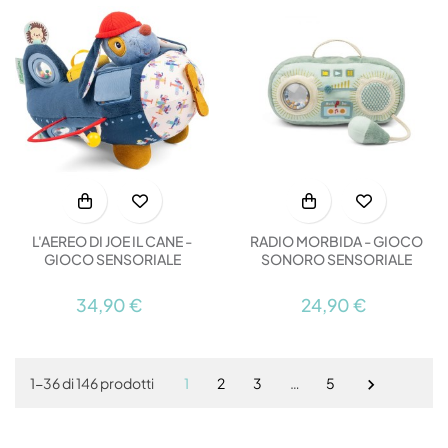
L'AEREO DI JOE IL CANE -
RADIO MORBIDA - GIOCO
GIOCO SENSORIALE
SONORO SENSORIALE
34,90 €
24,90 €
1
2
3
…
5
1-36 di 146 prodotti
