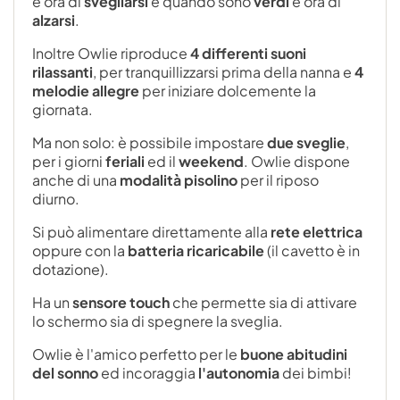
è ora di
svegliarsi
e quando sono
verdi
è ora di
alzarsi
.
Inoltre Owlie riproduce
4 differenti suoni
rilassanti
, per tranquillizzarsi prima della nanna e
4
melodie allegre
per iniziare dolcemente la
giornata.
Ma non solo: è possibile impostare
due sveglie
,
per i giorni
feriali
ed il
weekend
. Owlie dispone
anche di una
modalità pisolino
per il riposo
diurno.
Si può alimentare direttamente alla
rete elettrica
oppure con la
batteria ricaricabile
(il cavetto è in
dotazione).
Ha un
sensore touch
che permette sia di attivare
lo schermo sia di spegnere la sveglia.
Owlie è l'amico perfetto per le
buone abitudini
del sonno
ed incoraggia
l'autonomia
dei bimbi!