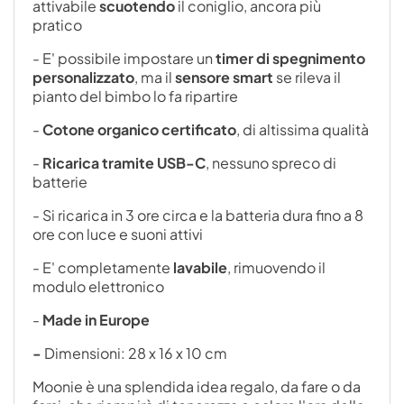
attivabile
scuotendo
il coniglio, ancora più
pratico
- E' possibile impostare un
timer di spegnimento
personalizzato
, ma il
sensore smart
se rileva il
pianto del bimbo lo fa ripartire
-
Cotone organico certificato
, di altissima qualità
-
Ricarica tramite USB-C
, nessuno spreco di
batterie
- Si ricarica in 3 ore circa e la batteria dura fino a 8
ore con luce e suoni attivi
- E' completamente
lavabile
, rimuovendo il
modulo elettronico
-
Made in Europe
-
Dimensioni: 28 x 16 x 10 cm
Moonie è una splendida idea regalo, da fare o da