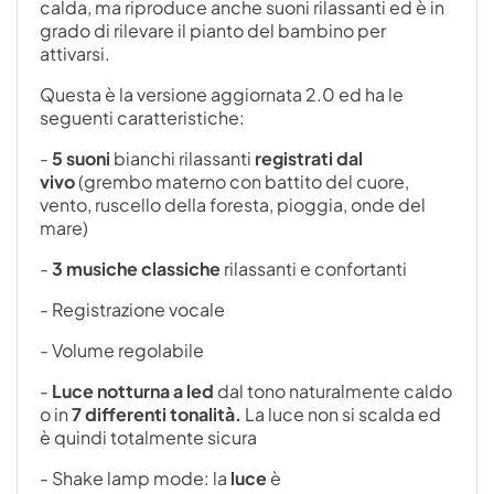
calda, ma riproduce anche suoni rilassanti ed è in
grado di rilevare il pianto del bambino per
attivarsi.
Questa è la versione aggiornata 2.0 ed ha le
seguenti caratteristiche:
-
5 suoni
bianchi rilassanti
registrati dal
vivo
(grembo materno con battito del cuore
,
vento, ruscello della foresta, pioggia, onde del
mare)
-
3 musiche classiche
rilassanti e confortanti
- Registrazione vocale
- Volume regolabile
-
Luce notturna a led
dal tono naturalmente caldo
o in
7 differenti tonalità.
La luce non si
s
calda ed
è quindi totalmente sicura
- Shake lamp mode: la
luce
è