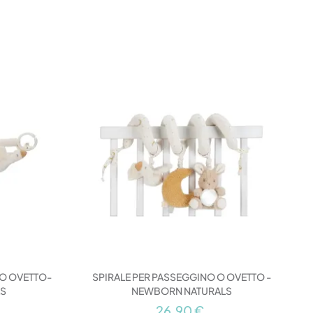
 O OVETTO-
SPIRALE PER PASSEGGINO O OVETTO -
LS
NEWBORN NATURALS
26,90 €