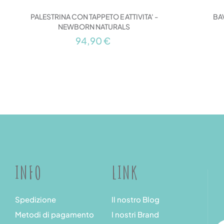
BA
PALESTRINA CON TAPPETO E ATTIVITA' -
NEWBORN NATURALS
94,90 €
INFO
LINK
Spedizione
Il nostro Blog
Metodi di pagamento
I nostri Brand