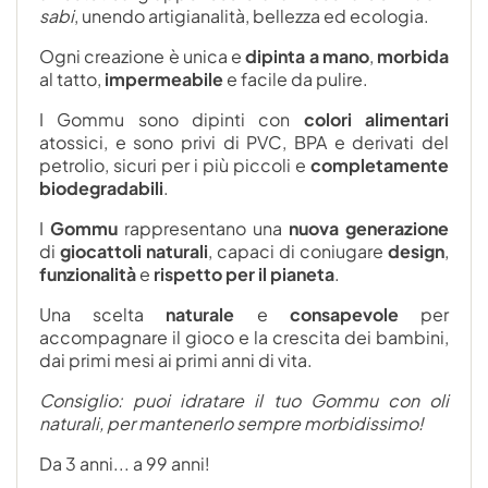
sabi
, unendo artigianalità, bellezza ed ecologia.
Ogni creazione è unica e
dipinta a mano
,
morbida
al tatto,
impermeabile
e facile da pulire.
I Gommu sono dipinti con
colori alimentari
atossici, e sono privi di PVC, BPA e derivati del
petrolio, sicuri per i più piccoli e
completamente
biodegradabili
.
I
Gommu
rappresentano una
nuova generazione
di
giocattoli naturali
, capaci di coniugare
design
,
funzionalità
e
rispetto per il pianeta
.
Una scelta
naturale
e
consapevole
per
accompagnare il gioco e la crescita dei bambini,
dai primi mesi ai primi anni di vita.
Consiglio: puoi idratare il tuo Gommu con oli
naturali, per mantenerlo sempre morbidissimo!
Da 3 anni... a 99 anni!