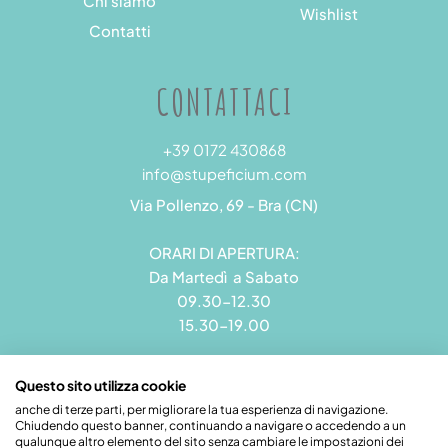
Chi siamo
Wishlist
Contatti
CONTATTACI
+39 0172 430868
info@stupeficium.com
Via Pollenzo, 69 - Bra (CN)
ORARI DI APERTURA:
Da Martedì a Sabato
09.30-12.30
15.30-19.00
Questo sito utilizza cookie
anche di terze parti, per migliorare la tua esperienza di navigazione.
Chiudendo questo banner, continuando a navigare o accedendo a un
Stupeficium di Carena Diego | Rea CN - 265823 | P.I.
qualunque altro elemento del sito senza cambiare le impostazioni dei