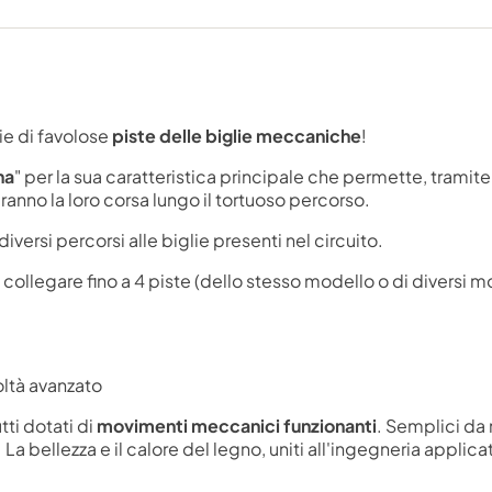
ie di favolose
piste delle biglie meccaniche
!
na
" per la sua caratteristica principale che permette, tra
ranno la loro corsa lungo il tortuoso percorso.
versi percorsi alle biglie presenti nel circuito.
di collegare fino a 4 piste (dello stesso modello o di diversi 
oltà avanzato
tti dotati di
movimenti meccanici funzionanti
. Semplici da
 La bellezza e il calore del legno, uniti all'ingegneria appli