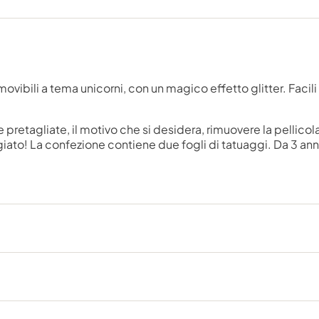
movibili a tema unicorni, con un magico effetto glitter. Faci
e pretagliate, il motivo che si desidera, rimuovere la pellic
giato! La confezione contiene due fogli di tatuaggi. Da 3 anni