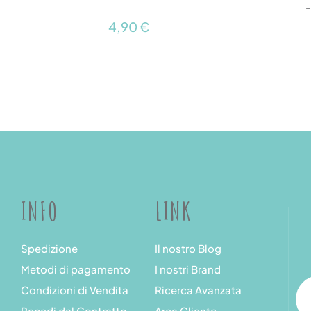
-
4,90 €
INFO
LINK
Spedizione
Il nostro Blog
Metodi di pagamento
I nostri Brand
Condizioni di Vendita
Ricerca Avanzata
Recedi dal Contratto
Area Cliente