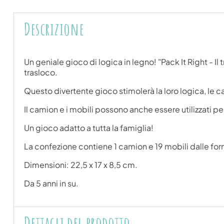
Descrizione
Un geniale gioco di logica in legno! "Pack It Right - Il 
trasloco.
Questo divertente gioco stimolerà la loro logica, le c
Il camion e i mobili possono anche essere utilizzati pe
Un gioco adatto a tutta la famiglia!
La confezione contiene 1 camion e 19 mobili dalle f
Dimensioni: 22,5 x 17 x 8,5 cm.
Da 5 anni in su.
Dettagli del prodotto