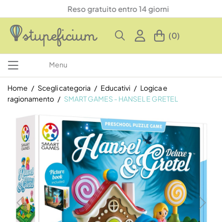
Reso gratuito entro 14 giorni
(0)
Menu
Home
Scegli categoria
Educativi
Logica e
ragionamento
SMART GAMES - HANSEL E GRETEL