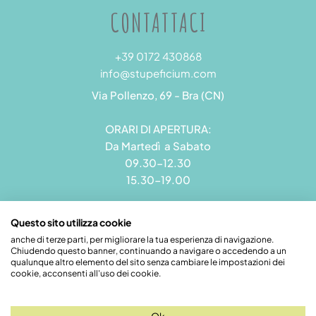
CONTATTACI
+39 0172 430868
info@stupeficium.com
Via Pollenzo, 69 - Bra (CN)
ORARI DI APERTURA:
Da Martedì a Sabato
09.30-12.30
15.30-19.00
Questo sito utilizza cookie
anche di terze parti, per migliorare la tua esperienza di navigazione.
Chiudendo questo banner, continuando a navigare o accedendo a un
Stupeficium di Carena Diego | Rea CN - 265823 | P.I.
qualunque altro elemento del sito senza cambiare le impostazioni dei
09492550018 | Pec: grandamodel@pec.it
cookie, acconsenti all'uso dei cookie.
Credits