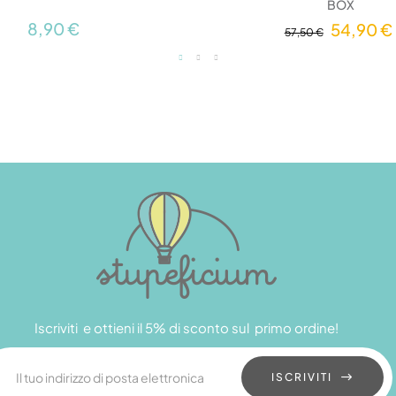
BOX
8,90 €
54,90 €
57,50 €
Iscriviti e ottieni il 5% di sconto sul primo ordine!
ISCRIVITI