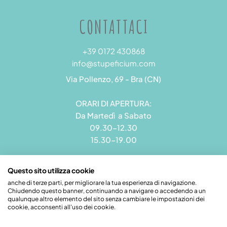
CONTATTACI
+39 0172 430868
info@stupeficium.com
Via Pollenzo, 69 - Bra (CN)
ORARI DI APERTURA:
Da Martedì a Sabato
09.30-12.30
15.30-19.00
Questo sito utilizza cookie
anche di terze parti, per migliorare la tua esperienza di navigazione.
Chiudendo questo banner, continuando a navigare o accedendo a un
Stupeficium di Carena Diego | Rea CN - 265823 | P.I.
qualunque altro elemento del sito senza cambiare le impostazioni dei
09492550018 | Pec: grandamodel@pec.it
cookie, acconsenti all'uso dei cookie.
Credits