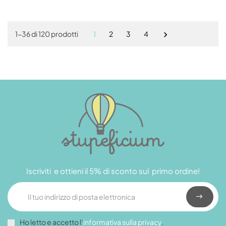
1
2
3
4
1-36 di 120 prodotti

Iscriviti e ottieni il 5% di sconto sul primo ordine!
Ho letto e accetto l’
informativa sulla privacy
.