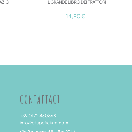
PAZIO
IL GRANDE LIBRO DEI TRATTORI
14,90 €
CONTATTACI
+39 0172 430868
info@stupeficium.com
Via Pollenzo, 69 - Bra (CN)