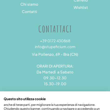
Chi siamo
Wishlist
Contatti
CONTATTACI
+39 0172 430868
info@stupeficium.com
Via Pollenzo, 69 - Bra (CN)
ORARI DI APERTURA:
Da Martedì a Sabato
09.30-12.30
15.30-19.00
Questo sito utilizza cookie
anche di terze parti, per migliorare la tua esperienza di navigazione.
Chiudendo questo banner, continuando a navigare o accedendo a un
Stupeficium di Carena Diego | Rea CN - 265823 | P.I.