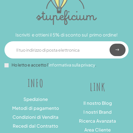
Iscriviti e ottieni il 5% di sconto sul primo ordine!
Ho letto e accetto l’
informativa sulla privacy
.
INFO
LINK
Spedizione
Il nostro Blog
Metodi di pagamento
I nostri Brand
Condizioni di Vendita
Ricerca Avanzata
Recedi dal Contratto
Area Cliente