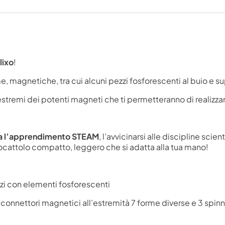
lixo
!
me, magnetiche, tra cui alcuni pezzi fosforescenti al buio e su
oi estremi dei potenti magneti che ti permetteranno di realizz
ia l’apprendimento STEAM
, l’avvicinarsi alle discipline scie
ocattolo compatto, leggero che si adatta alla tua mano!
zzi con elementi fosforescenti
n connettori magnetici all’estremità 7 forme diverse e 3 spin