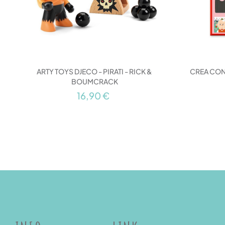
ARTY TOYS DJECO - PIRATI - RICK &
CREA CON 
BOUMCRACK
16,90 €