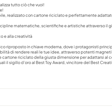
alizza tutto ciò che vuoi!
e!
ile, realizzato con cartone riciclato e perfettamente adatta
pline matematiche, scientifiche e artistiche attraverso il g
o e alla creatività
ico riproposto in chiave moderna, dove i protagonisti princip
ibilità di rendere reali le tue idee, attraverso potenti magneti
a e cartone riciclato della giusta dimensione per adattarsi al 
ali il sigillo d’oro al Best Toy Award, vincitore del Best Creat