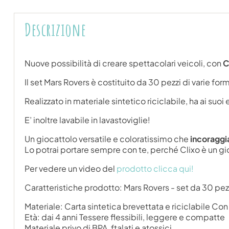
Descrizione
Nuove possibilità di creare spettacolari veicoli, con
C
Il set Mars Rovers è costituito da 30 pezzi di varie for
Realizzato in materiale sintetico riciclabile, ha ai su
E’ inoltre lavabile in lavastoviglie!
Un giocattolo versatile e coloratissimo che
incoragg
Lo potrai portare sempre con te, perché Clixo è un gi
Per vedere un video del
prodotto clicca qui!
Caratteristiche prodotto: Mars Rovers - set da 30 pe
Materiale: Carta sintetica brevettata e riciclabile Co
Età: dai 4 anni Tessere flessibili, leggere e compatte
Materiale privo di BPA, ftalati e atossici