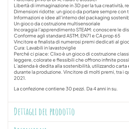
Libertà di immaginazione in 3D per la tua creatività, re
Dimensioni ridotte: un gioco da portare sempre con t
Informazioni e idee all’interno del packaging sostenib
Un gioco da costruzione multisensoriale
Incoraggia l’apprendimento STEAM: conoscere le disci
Conforme agli standard ASTM, EN71 e CA prop 65
Vincitore e finalista di numerosi premi dedicati al gioc
Cura: Lavabili in lavastoviglie
Perché ci piace: Clixo è un gioco di costruzione class
leggere, colorate e flessibili che offrono infinite poss
L’azienda è dedita alla sostenibilità, utilizzando cart
durante la produzione. Vincitore di molti premi, tra i qu
2021.
La confezione contiene 30 pezzi. Da 4 anni in su.
Dettagli del prodotto