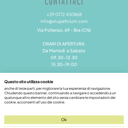
CONTATTACI
+39 0172 430868
info@stupeficium.com
Via Pollenzo, 69 - Bra (CN)
ORARI DI APERTURA:
Da Martedì a Sabato
09.30-12.30
15.30-19.00
Questo sito utilizza cookie
anche di terze parti, per migliorare la tua esperienza di navigazione.
Chiudendo questo banner, continuando a navigare o accedendo a un
Stupeficium di Carena Diego | Rea CN - 265823 | P.I.
qualunque altro elemento del sito senza cambiare le impostazioni dei
09492550018 | Pec: grandamodel@pec.it
cookie, acconsenti all'uso dei cookie.
Credits
Ok