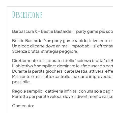
Descrizione
Barbascura X – Bestie Bastarde: il party game più scor
Bestie Bastarde è un party game rapido, irriverente 
Un gioco di carte dove animali improbabili si affronta
Scienza brutta, strategia peggiore.
Direttamente dai laboratori della “scienza brutta” di B
L’obiettivo è semplice: dominare le sfide usando car
Durante la partita giocherai carte Bestia, attiverai eff
Ma niente è mai sotto controllo: tra carte imprevedibi
possibile.
Regole semplici, cattiveria infinita: con una sola p
Perfetto per partite veloci, dove il divertimento nasce
Contenuto: