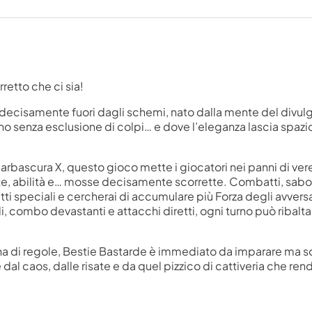
retto che ci sia!
e decisamente fuori dagli schemi, nato dalla mente del divul
no senza esclusione di colpi… e dove l’eleganza lascia spazio
arbascura X, questo gioco mette i giocatori nei panni di vere
te, abilità e… mosse decisamente scorrette. Combatti, sabot
etti speciali e cercherai di accumulare più Forza degli avversa
li, combo devastanti e attacchi diretti, ogni turno può ribal
agina di regole, Bestie Bastarde è immediato da imparare ma
 dal caos, dalle risate e da quel pizzico di cattiveria che re