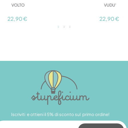
VOLTO
VUDU'
22,90 €
22,90 €
Iscriviti e ottieni il 5% di sconto sul primo ordine!