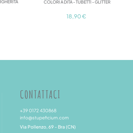
RGHERITA
COLORI A DITA - TUBETTI - GLITTER
18,90 €
CONTATTACI
+39 0172 430868
info@stupeficium.com
Via Pollenzo, 69 - Bra (CN)