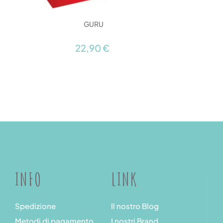
GURU
22,90 €
INFO
LINK
Spedizione
Il nostro Blog
Metodi di pagamento
I nostri Brand