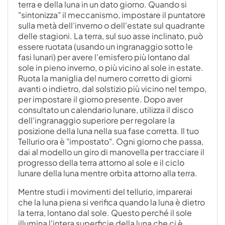
terra e della luna in un dato giorno. Quando si
"sintonizza" il meccanismo, impostare il puntatore
sulla metà dell'inverno o dell'estate sul quadrante
delle stagioni. La terra, sul suo asse inclinato, può
essere ruotata (usando un ingranaggio sotto le
fasi lunari) per avere l'emisfero più lontano dal
sole in pieno inverno, o più vicino al sole in estate.
Ruota la maniglia del numero corretto di giorni
avanti o indietro, dal solstizio più vicino nel tempo,
per impostare il giorno presente. Dopo aver
consultato un calendario lunare, utilizza il disco
dell'ingranaggio superiore per regolare la
posizione della luna nella sua fase corretta. Il tuo
Tellurio ora è "impostato". Ogni giorno che passa,
dai al modello un giro di manovella per tracciare il
progresso della terra attorno al sole e il ciclo
lunare della luna mentre orbita attorno alla terra.
Mentre studi i movimenti del tellurio, imparerai
che la luna piena si verifica quando la luna è dietro
la terra, lontano dal sole. Questo perché il sole
illumina l'intera superficie della luna che ci è