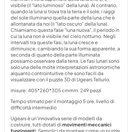
visibile (il "lato luminoso" della luna). Al contrario,
quando la luna si trova tra la terra e il sole, i raggi
del sole illuminano quella parte della luna che è
allontanata da noi (il "lato oscuro" della luna).
Chiamiamo questa fase "luna nuova", il periodo in
cui la luna non è visibile nel cielo notturno. Negli
intervalli tra queste fasi, la luna cresce e
diminuisce, cambiando la sua forma apparente, a
seconda di quanto della parte illuminata
possiamo osservare dalla terra. Le fasi lunari sono
solo una delle molte interpretazioni astronomiche
alquanto controintuitive che sono facili da
visualizzare con il puzzle 3D di Ugears Tellurio.
misure:
405*260*305 cm
mm
,
249
pezzi
Tempo stimato per il montaggio 5 ore, livello di
difficoltà intermedio
Ugears è un'innovativa serie di modelli da
costruire, tutti dotati di
movimenti meccanici
funzionanti
. Semplici da montare come un puzzle