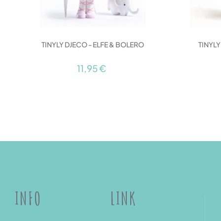
TINYLY DJECO - ELFE & BOLERO
TINYL
11,95 €
INFO
LINK