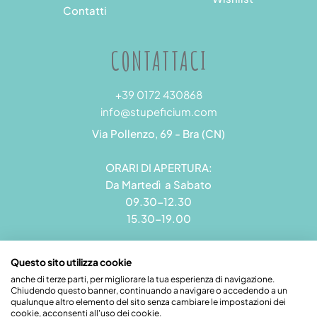
Contatti
CONTATTACI
+39 0172 430868
info@stupeficium.com
Via Pollenzo, 69 - Bra (CN)
ORARI DI APERTURA:
Da Martedì a Sabato
09.30-12.30
15.30-19.00
Questo sito utilizza cookie
anche di terze parti, per migliorare la tua esperienza di navigazione.
Chiudendo questo banner, continuando a navigare o accedendo a un
Stupeficium di Carena Diego | Rea CN - 265823 | P.I.
qualunque altro elemento del sito senza cambiare le impostazioni dei
09492550018 | Pec: grandamodel@pec.it
cookie, acconsenti all'uso dei cookie.