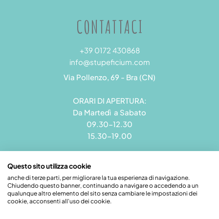
CONTATTACI
+39 0172 430868
info@stupeficium.com
Via Pollenzo, 69 - Bra (CN)
ORARI DI APERTURA:
Da Martedì a Sabato
09.30-12.30
15.30-19.00
Questo sito utilizza cookie
anche di terze parti, per migliorare la tua esperienza di navigazione.
Chiudendo questo banner, continuando a navigare o accedendo a un
Stupeficium di Carena Diego | Rea CN - 265823 | P.I.
qualunque altro elemento del sito senza cambiare le impostazioni dei
09492550018 | Pec: grandamodel@pec.it
cookie, acconsenti all'uso dei cookie.
Credits