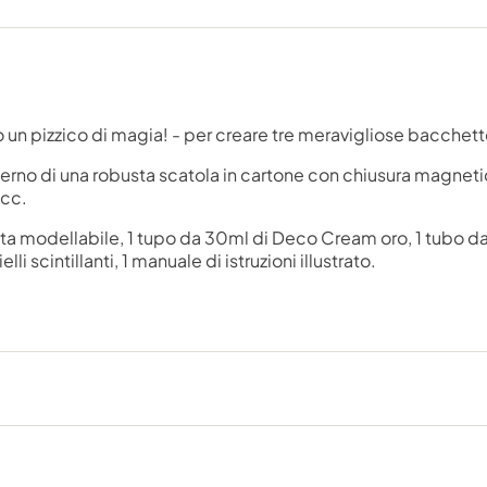
o un pizzico di magia! - per creare tre meravigliose bacche
'interno di una robusta scatola in cartone con chiusura magn
ecc.
ta modellabile, 1 tupo da 30ml di Deco Cream oro, 1 tubo da
i scintillanti, 1 manuale di istruzioni illustrato.